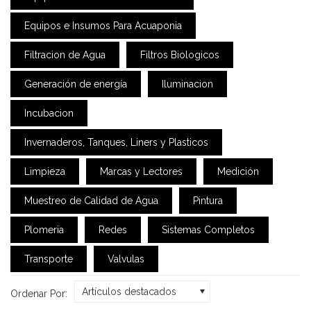
Equipos e Insumos Para Acuaponia
Filtracion de Agua
Filtros Biologicos
Generación de energía
Iluminacion
Incubacion
Invernaderos, Tanques, Liners y Plasticos
Limpieza
Marcas y Lectores
Medición
Muestreo de Calidad de Agua
Pintura
Plomeria
Redes
Sistemas Completos
Transporte
Valvulas
Artículos destacados
Ordenar Por: