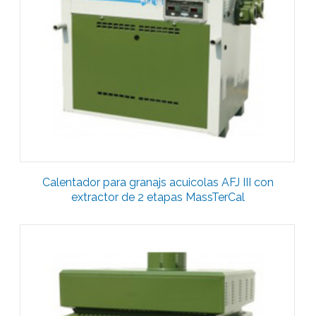
Calentador para granajs acuicolas AFJ III con
extractor de 2 etapas MassTerCal