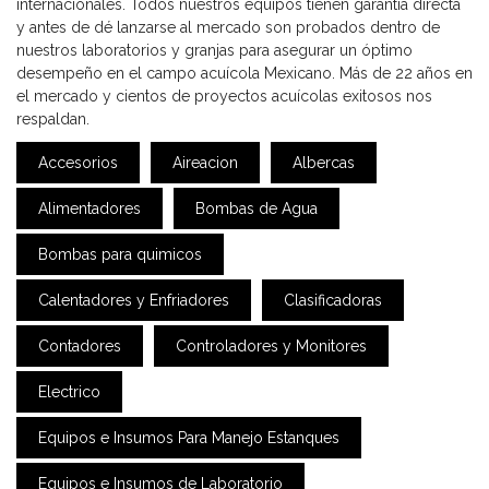
internacionales. Todos nuestros equipos tienen garantía directa
y antes de dé lanzarse al mercado son probados dentro de
nuestros laboratorios y granjas para asegurar un óptimo
desempeño en el campo acuícola Mexicano. Más de 22 años en
el mercado y cientos de proyectos acuícolas exitosos nos
respaldan.
Accesorios
Aireacion
Albercas
Alimentadores
Bombas de Agua
Bombas para quimicos
Calentadores y Enfriadores
Clasificadoras
Contadores
Controladores y Monitores
Electrico
Equipos e Insumos Para Manejo Estanques
Equipos e Insumos de Laboratorio