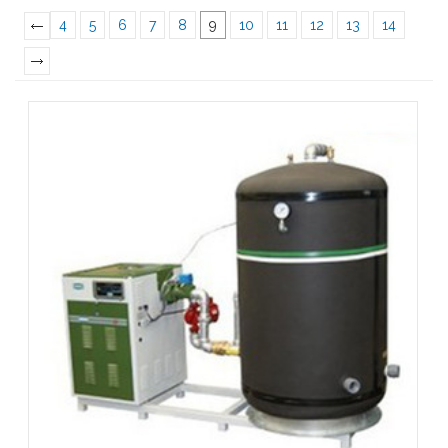
4
5
6
7
8
9
10
11
12
13
14
«
Previous
Next
»