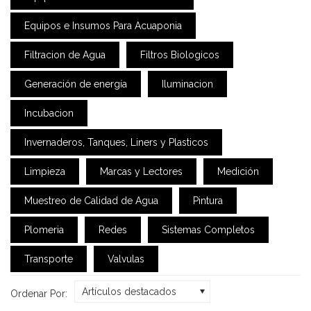
Equipos e Insumos Para Acuaponia
Filtracion de Agua
Filtros Biologicos
Generación de energía
Iluminacion
Incubacion
Invernaderos, Tanques, Liners y Plasticos
Limpieza
Marcas y Lectores
Medición
Muestreo de Calidad de Agua
Pintura
Plomeria
Redes
Sistemas Completos
Transporte
Valvulas
Artículos destacados
Ordenar Por: