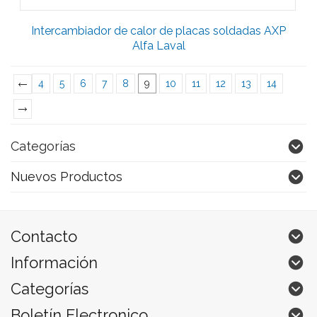
Intercambiador de calor de placas soldadas AXP
Alfa Laval
4
5
6
7
8
9
10
11
12
13
14
«
Previous
Next
»
Categorías
Nuevos Productos
Contacto
Información
Categorías
Boletín Electronico