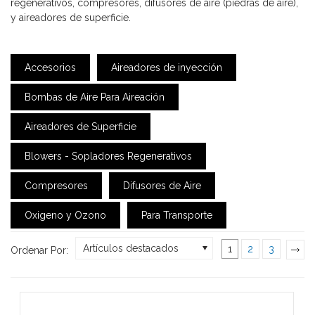
regenerativos, compresores, difusores de aire (piedras de aire),
y aireadores de superficie.
Accesorios
Aireadores de inyección
Bombas de Aire Para Aireación
Aireadores de Superficie
Blowers - Sopladores Regenerativos
Compresores
Difusores de Aire
Oxigeno y Ozono
Para Transporte
Artículos destacados
1
2
3
Ordenar Por:
»