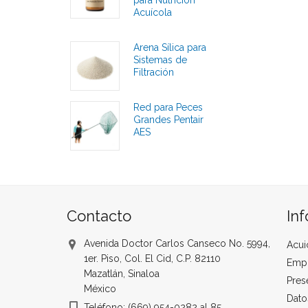
para Nutrición
Acuícola
Calificaciones
Arena Sílica para
Sistemas de
Filtración
Calificaciones
Red para Peces
Grandes Pentair
AES
Calificaciones
Contacto
In
Avenida Doctor Carlos Canseco No. 5994,
Acui
1er. Piso, Col. El Cid, C.P. 82110
Emp
Mazatlán, Sinaloa
Pres
México
Dato
Teléfono: (669) 954-0282 al 85