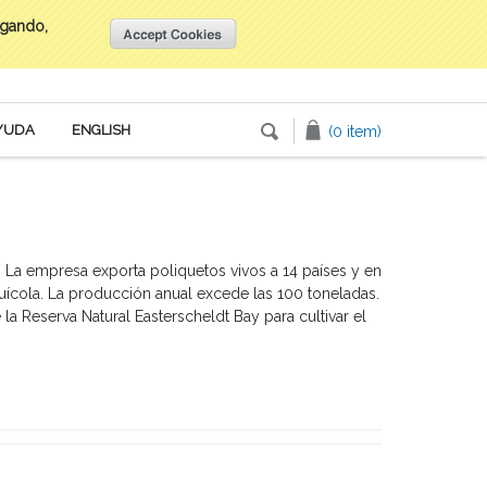
egando,
Inicia tu sesión
o
Crea una cuenta
YUDA
ENGLISH
(0 item)
 La empresa exporta poliquetos vivos a 14 países y en
ícola. La producción anual excede las 100 toneladas.
 la Reserva Natural Easterscheldt Bay para cultivar el