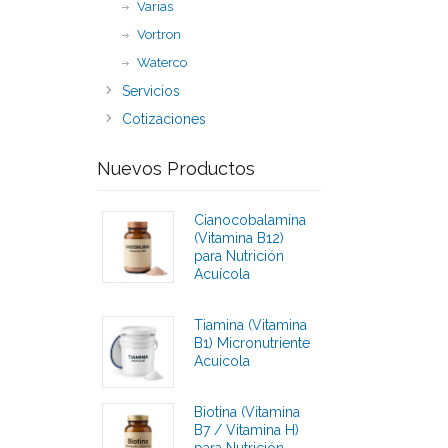
Varias
Vortron
Waterco
Servicios
Cotizaciones
Nuevos Productos
Cianocobalamina
(Vitamina B12)
para Nutrición
Acuícola
Calificaciones
Tiamina (Vitamina
B1) Micronutriente
Acuicola
Calificaciones
Biotina (Vitamina
B7 / Vitamina H)