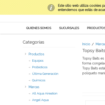
Este sitio web utiliza cookies 
Contacto
(669) 954-0282 al 85
Mi Cuenta
entendemos que estás de acu
QUIENES SOMOS
SUCURSALES
PRODUCTO
Categorías
Inicio
Marca
Topsy Bait
Productos
Topsy Baits es
Equipos
forma congelad
Probioticos
Topy Baits está
poliqueto mari
Última Generación
Químicos
Marcas
All Aqua Aireation
Angel Aqua