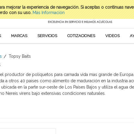
para mejorar la experiencia de navegación. Si aceptas o continuas nav
erdo con su uso.
Más Información
S
MARCAS
SERVICIOS
COTIZACIONES
VIDEOS
A
s
Topsy Baits
s
 el productor de poliquetos para carnada vida mas grande de Europa.
a a otros 40 paises como alimento de maduración en la industria acu
 ubicada en la parte sur-oeste de Los Países Bajos y utiliza el agua de
no Nereis virens bajo extensivas condiciones naturales.