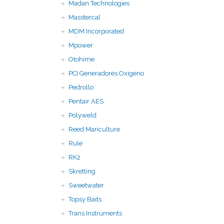
Madan Technologies
Masstercal
MDM Incorporated
Mpower
Otohime
PCI Generadores Oxigeno
Pedrollo
Pentair AES
Polyweld
Reed Mariculture
Rule
RK2
Skretting
Sweetwater
Topsy Baits
Trans Instruments