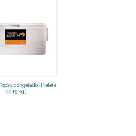
Topsy congelado [Hielera
de 15 kg ]