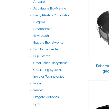
Anpario
Aquafauna Bio-Marine
Berry Plastics Corporation
Biogrow
Broadsensor
Envirotech
Epicore Bionetworks
Fish Farm Feeder
Fuji Electric
Great Lakes Biosystems
Fabric
GSE Lining Systems
ge
Inwater Technologies
Iwaki
Keepex
Lifegard Aquatics
Lysa