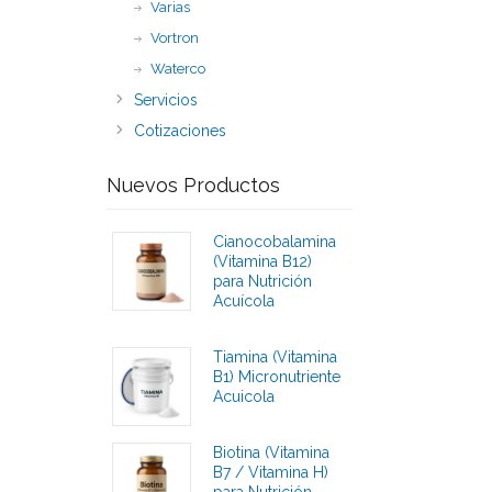
Varias
Vortron
Waterco
Servicios
Cotizaciones
Nuevos Productos
Cianocobalamina
(Vitamina B12)
para Nutrición
Acuícola
Calificaciones
Tiamina (Vitamina
B1) Micronutriente
Acuicola
Calificaciones
Biotina (Vitamina
B7 / Vitamina H)