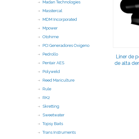
Madan Technologies
Masstercal
MDM Incorporated
Mpower
Otohime
PCI Generadores Oxigeno
Pedrollo
Liner de 
de alta d
Pentair AES
Polyweld
Reed Mariculture
Rule
RK2
Skretting
Sweetwater
Topsy Baits
Trans Instruments