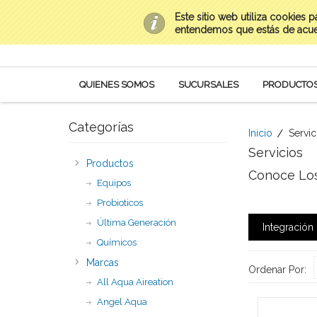
Este sitio web utiliza cookies 
Contacto
(669) 954-0282 al 85
Mi Cuenta
entendemos que estás de acu
QUIENES SOMOS
SUCURSALES
PRODUCTO
Categorías
Inicio
Servic
Servicios
Productos
Conoce Los
Equipos
Probioticos
Última Generación
Integración
Químicos
Marcas
Ordenar Por:
All Aqua Aireation
Angel Aqua