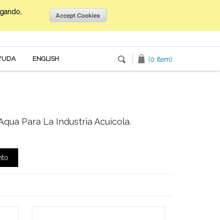
egando,
Inicia tu sesión
o
Crea una cuenta
YUDA
ENGLISH
(0 item)
qua Para La Industria Acuícola.
nto