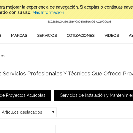
para mejorar la experiencia de navegación. Si aceptas o continuas nav
erdo con su uso.
Más Información
S
MARCAS
SERVICIOS
COTIZACIONES
VIDEOS
A
ios
 Servicios Profesionales Y Técnicos Que Ofrece ProA
 de Proyectos Acuícolas
Servicios de Instalación y Mantenimie
Artículos destacados