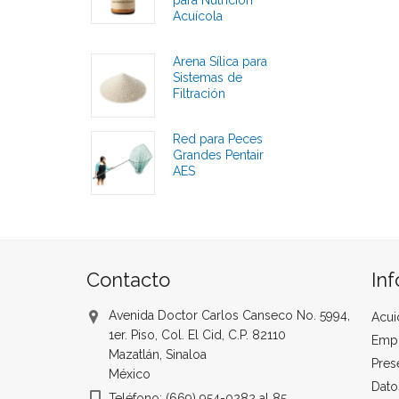
para Nutrición
Acuícola
Calificaciones
Arena Sílica para
Sistemas de
Filtración
Calificaciones
Red para Peces
Grandes Pentair
AES
Calificaciones
Contacto
In
Avenida Doctor Carlos Canseco No. 5994,
Acui
1er. Piso, Col. El Cid, C.P. 82110
Emp
Mazatlán, Sinaloa
Pres
México
Dato
Teléfono: (669) 954-0282 al 85