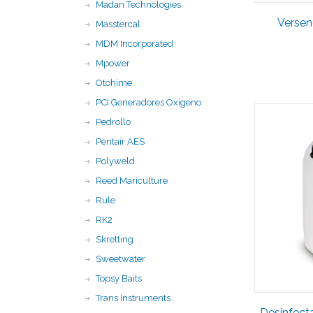
Madan Technologies
Versen
Masstercal
MDM Incorporated
Mpower
Otohime
PCI Generadores Oxigeno
Pedrollo
Pentair AES
Polyweld
Reed Mariculture
Rule
RK2
Skretting
Sweetwater
Topsy Baits
Trans Instruments
Desinfecta