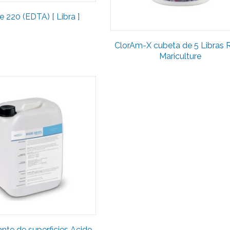
e 220 (EDTA) [ Libra ]
ClorAm-X cubeta de 5 Libras 
Mariculture
nte de superficies Acido