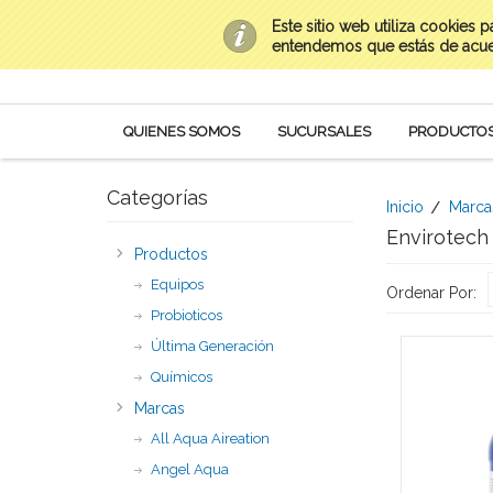
Este sitio web utiliza cookies 
Contacto
(669) 954-0282 al 85
Mi Cuenta
entendemos que estás de acu
QUIENES SOMOS
SUCURSALES
PRODUCTO
Categorías
Inicio
Marca
Envirotech
Productos
Equipos
Ordenar Por:
Probioticos
Última Generación
Químicos
Marcas
All Aqua Aireation
Angel Aqua