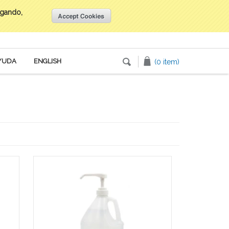
egando,
Inicia tu sesión
o
Crea una cuenta
YUDA
ENGLISH
(0 item)