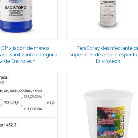
OP 2 jabón de manos
PeraSpray desinfectante d
iano sanitizante categoría
superficies de amplio espectr
2 de Envirotech
Envirotech