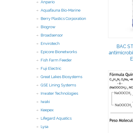
Anpario
Aquafauna Bio-Marine
Berry Plastics Corporation
Biogrow
Broadsensor
Envirotech
BAC ST
Epicore Bionetworks
antimicrob
E
Fish Farm Feeder
Fuji Electric
Great Lakes Biosystems
GSE Lining Systems
Inwater Technologies
Iwaki
Keepex
Lifegard Aquatics
Lysa