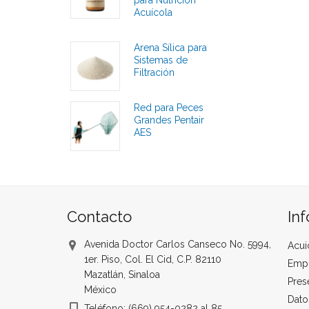
para Nutrición
Acuícola
Calificaciones
Arena Sílica para
Sistemas de
Filtración
Calificaciones
Red para Peces
Grandes Pentair
AES
Calificaciones
Contacto
In
Avenida Doctor Carlos Canseco No. 5994,
Acui
1er. Piso, Col. El Cid, C.P. 82110
Emp
Mazatlán, Sinaloa
Pres
México
Dato
Teléfono: (669) 954-0282 al 85