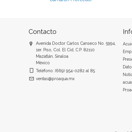
Contacto
In
Avenida Doctor Carlos Canseco No. 5994,
Acui
1er. Piso, Col. El Cid, C.P. 82110
Emp
Mazatlán, Sinaloa
Pres
México
Dato
Teléfono: (669) 954-0282 al 85
Noti
ventas@proaqua.mx
acua
Proa