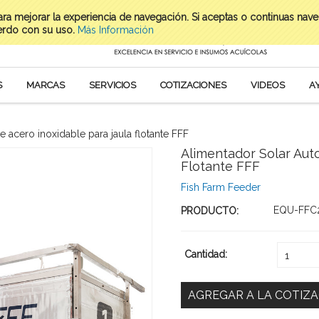
para mejorar la experiencia de navegación. Si aceptas o continuas nav
erdo con su uso.
Más Información
S
MARCAS
SERVICIOS
COTIZACIONES
VIDEOS
A
 acero inoxidable para jaula flotante FFF
Alimentador Solar Aut
Flotante FFF
Fish Farm Feeder
EQU-FFC
PRODUCTO:
Cantidad:
1