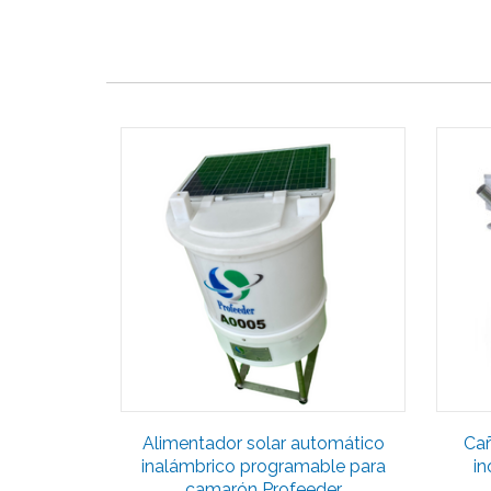
Alimentador solar automático
Cañ
inalámbrico programable para
in
camarón Profeeder