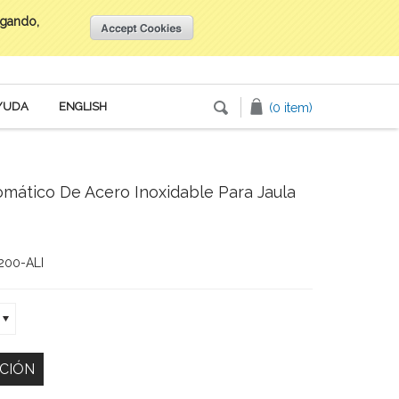
egando,
Inicia tu sesión
o
Crea una cuenta
YUDA
ENGLISH
(0 item)
omático De Acero Inoxidable Para Jaula
200-ALI