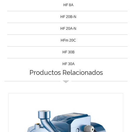
HF 8A
HF 20B-N
HF 20A-N
HFm 20C
HF 30B
HF 30A
Productos Relacionados