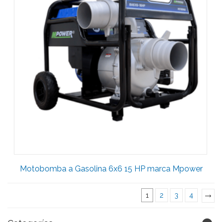
Motobomba a Gasolina 6x6 15 HP marca Mpower
1
2
3
4
»