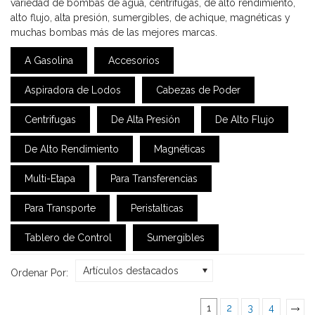
variedad de bombas de agua, centrifugas, de alto rendimiento,
alto flujo, alta presión, sumergibles, de achique, magnéticas y
muchas bombas más de las mejores marcas.
A Gasolina
Accesorios
Aspiradora de Lodos
Cabezas de Poder
Centrifugas
De Alta Presión
De Alto Flujo
De Alto Rendimiento
Magnéticas
Multi-Etapa
Para Transferencias
Para Transporte
Peristalticas
Tablero de Control
Sumergibles
Artículos destacados
Ordenar Por:
1
2
3
4