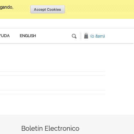
egando,
Inicia tu sesión
o
Crea una cuenta
YUDA
ENGLISH
(0 item)
Boletín Electronico