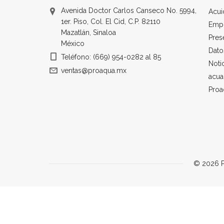
Avenida Doctor Carlos Canseco No. 5994,
Acui
1er. Piso, Col. El Cid, C.P. 82110
Emp
Mazatlán, Sinaloa
Pres
México
Dato
Teléfono: (669) 954-0282 al 85
Noti
ventas@proaqua.mx
acua
Proa
© 2026 P