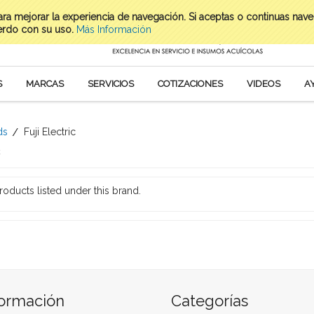
para mejorar la experiencia de navegación. Si aceptas o continuas nav
erdo con su uso.
Más Información
S
MARCAS
SERVICIOS
COTIZACIONES
VIDEOS
A
ds
Fuji Electric
c
roducts listed under this brand.
formación
Categorías