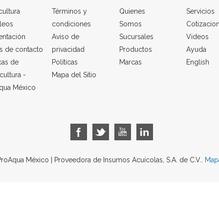
cultura
Términos y
Quienes
Servicios
leos
condiciones
Somos
Cotizacio
entación
Aviso de
Sucursales
Videos
s de contacto
privacidad
Productos
Ayuda
cas de
Políticas
Marcas
English
cultura -
Mapa del Sitio
qua México
roAqua México | Proveedora de Insumos Acuícolas, S.A. de C.V..
Mapa