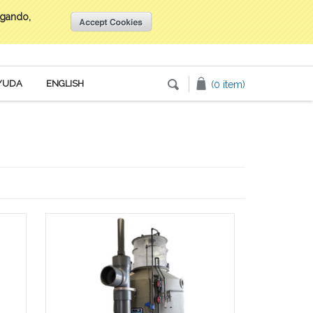
egando,
Inicia tu sesión
o
Crea una cuenta
YUDA
ENGLISH
(0 item)