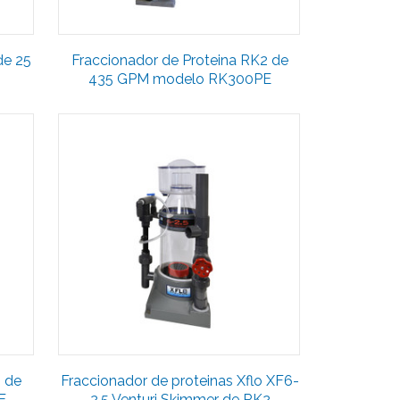
de 25
Fraccionador de Proteina RK2 de
435 GPM modelo RK300PE
2 de
Fraccionador de proteinas Xflo XF6-
E
2.5 Venturi Skimmer de RK2