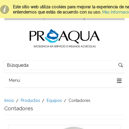
Este sitio web utiliza cookies para mejorar la experiencia de 
entendemos que estás de acuerdo con su uso.
Más Informaci
Menú
Inicio
Productos
Equipos
Contadores
Contadores