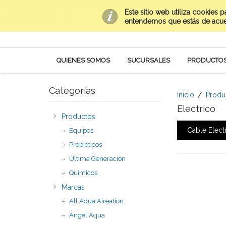
Este sitio web utiliza cookies 
Contacto
(669) 954-0282 al 85
Mi Cuenta
entendemos que estás de acu
QUIENES SOMOS
SUCURSALES
PRODUCTO
Categorías
Inicio
Produ
Electrico
Productos
Cable Elect
Equipos
Probioticos
Última Generación
Químicos
Marcas
All Aqua Aireation
Angel Aqua