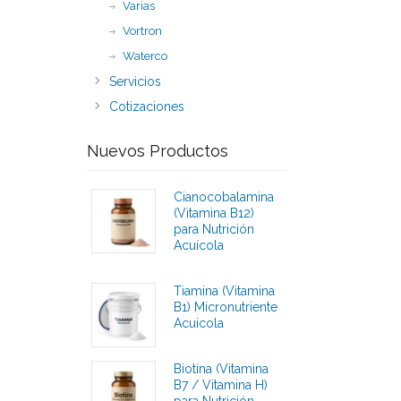
Varias
Vortron
Waterco
Servicios
Cotizaciones
Nuevos Productos
Cianocobalamina
(Vitamina B12)
para Nutrición
Acuícola
Calificaciones
Tiamina (Vitamina
B1) Micronutriente
Acuicola
Calificaciones
Biotina (Vitamina
B7 / Vitamina H)