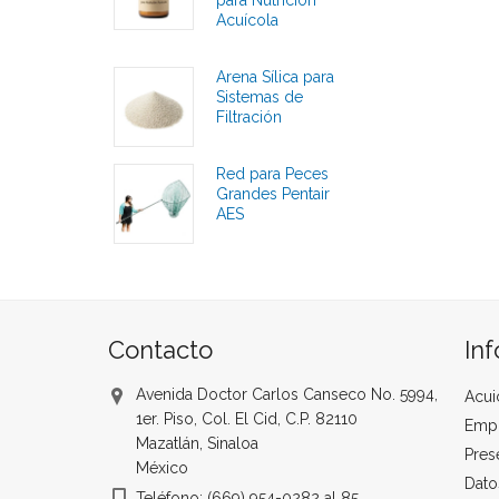
para Nutrición
Acuícola
Calificaciones
Arena Sílica para
Sistemas de
Filtración
Calificaciones
Red para Peces
Grandes Pentair
AES
Calificaciones
Contacto
In
Avenida Doctor Carlos Canseco No. 5994,
Acui
1er. Piso, Col. El Cid, C.P. 82110
Emp
Mazatlán, Sinaloa
Pres
México
Dato
Teléfono: (669) 954-0282 al 85