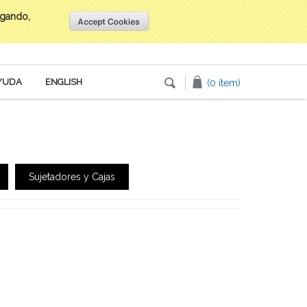
egando,
Inicia tu sesión
o
Crea una cuenta
YUDA
ENGLISH
(0 item)
Sujetadores y Cajas