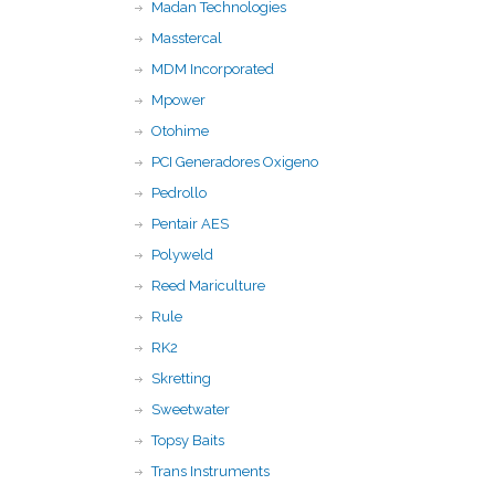
Madan Technologies
Masstercal
MDM Incorporated
Mpower
Otohime
PCI Generadores Oxigeno
Pedrollo
Pentair AES
Polyweld
Reed Mariculture
Rule
RK2
Skretting
Sweetwater
Topsy Baits
Trans Instruments