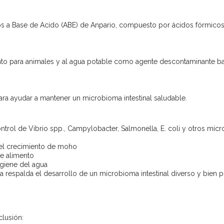
cos a Base de Acido (ABE) de Anpario, compuesto por ácidos fórmic
to para animales y al agua potable como agente descontaminante bact
ra ayudar a mantener un microbioma intestinal saludable.
ntrol de Vibrio spp., Campylobacter, Salmonella, E. coli y otros mi
 el crecimiento de moho
de alimento
giene del agua
ua respalda el desarrollo de un microbioma intestinal diverso y bien 
clusión: