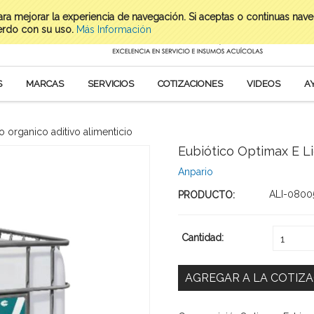
para mejorar la experiencia de navegación. Si aceptas o continuas nav
erdo con su uso.
Más Información
S
MARCAS
SERVICIOS
COTIZACIONES
VIDEOS
A
o organico aditivo alimenticio
Eubiótico Optimax E Li
Anpario
ALI-0800
PRODUCTO:
Cantidad:
1