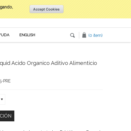
egando,
Inicia tu sesión
o
Crea una cuenta
YUDA
ENGLISH
(0 item)
quid Acido Organico Aditivo Alimenticio
5-PRE