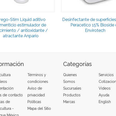
rego-Stim Liquid aditivo
Desinfectante de superficie
imenticio estimulador de
Peracetico 15% Bioside
cimiento / antioxidante /
Envirotech
atractante Anpario
formación
Categorías
cultura
Términos y
Quienes
Servicios
leos
condiciones
Somos
Cotizacio
entación
Aviso de
Sucursales
Videos
s de contacto
privacidad
Productos
Ayuda
cas de
Políticas
Marcas
English
cultura -
Mapa del Sitio
qua México