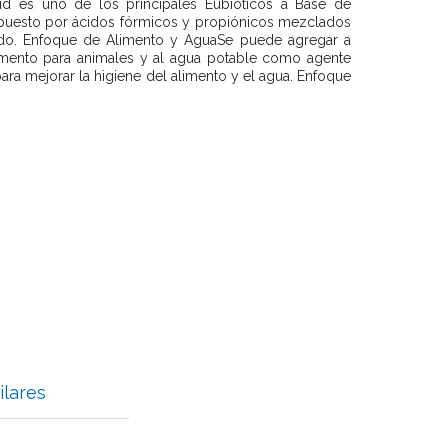
d es uno de los principales Eubióticos a Base de
puesto por ácidos fórmicos y propiónicos mezclados
ido. Enfoque de Alimento y AguaSe puede agregar a
limento para animales y al agua potable como agente
ra mejorar la higiene del alimento y el agua. Enfoque
ilares