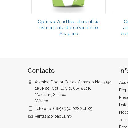
Optimax A aditivo alimenticio
O
estimulante del crecimiento
al
Anapario
cre
Contacto
In
Avenida Doctor Carlos Canseco No. 5994,
Acui
1er. Piso, Col. El Cid, C.P. 82110
Emp
Mazatlán, Sinaloa
Pres
México
Dato
Teléfono: (669) 954-0282 al 85
Noti
ventas@proaqua.mx
acua
Proa