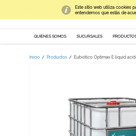
Este sitio web utiliza cookies 
Contacto
(669) 954-0282 al 85
Mi Cuenta
entendemos que estás de acu
QUIENES SOMOS
SUCURSALES
PRODUCTO
Inicio
Productos
Eubiótico Optimax E liquid acid