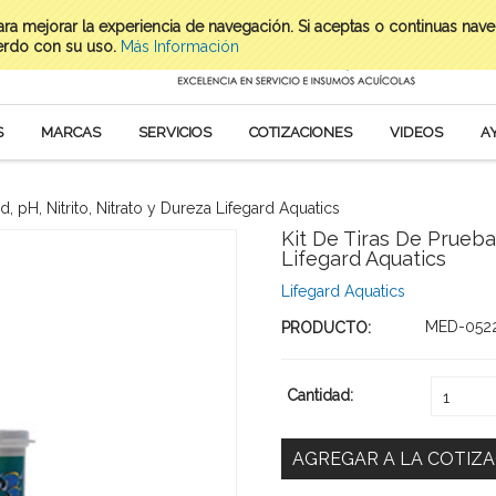
para mejorar la experiencia de navegación. Si aceptas o continuas nav
erdo con su uso.
Más Información
S
MARCAS
SERVICIOS
COTIZACIONES
VIDEOS
A
d, pH, Nitrito, Nitrato y Dureza Lifegard Aquatics
Kit De Tiras De Prueba 
Lifegard Aquatics
Lifegard Aquatics
MED-052
PRODUCTO:
Cantidad:
1