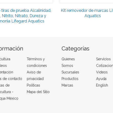
 tiras de prueba Alcalinidad,
Kit removedor de marcas Li
 Nitrito, Nitrato, Dureza y
Aquatics
monia Lifegard Aquatics
formación
Categorías
cultura
Términos y
Quienes
Servicios
leos
condiciones
Somos
Cotizacio
entación
Aviso de
Sucursales
Videos
s de contacto
privacidad
Productos
Ayuda
cas de
Políticas
Marcas
English
cultura -
Mapa del Sitio
qua México