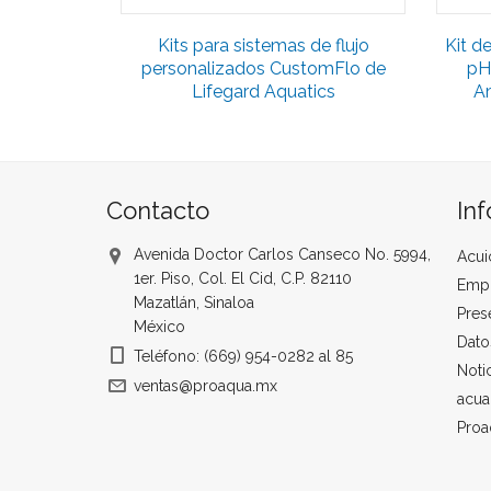
Kits para sistemas de flujo
Kit de
personalizados CustomFlo de
pH,
Lifegard Aquatics
A
Contacto
In
Avenida Doctor Carlos Canseco No. 5994,
Acui
1er. Piso, Col. El Cid, C.P. 82110
Emp
Mazatlán, Sinaloa
Pres
México
Dato
Teléfono: (669) 954-0282 al 85
Noti
ventas@proaqua.mx
acua
Proa