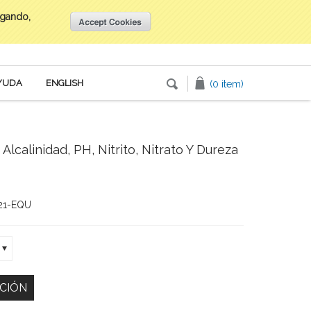
egando,
Inicia tu sesión
o
Crea una cuenta
YUDA
ENGLISH
(0 item)
Alcalinidad, PH, Nitrito, Nitrato Y Dureza
21-EQU