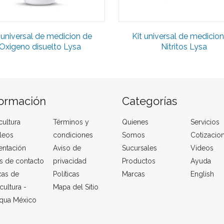
 universal de medicion de
Kit universal de medicio
Oxigeno disuelto Lysa
Nitritos Lysa
formación
Categorías
cultura
Términos y
Quienes
Servicios
leos
condiciones
Somos
Cotizacio
entación
Aviso de
Sucursales
Videos
s de contacto
privacidad
Productos
Ayuda
cas de
Políticas
Marcas
English
cultura -
Mapa del Sitio
qua México