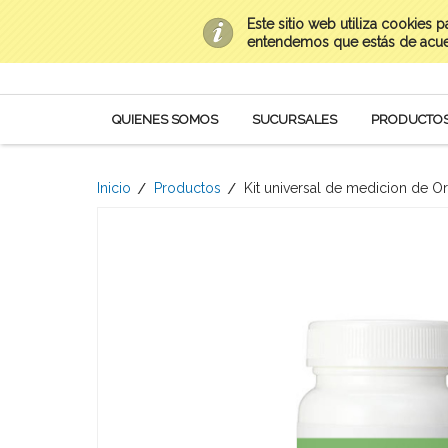
Este sitio web utiliza cookies 
Contacto
(669) 954-0282 al 85
Mi Cuenta
entendemos que estás de acu
QUIENES SOMOS
SUCURSALES
PRODUCTO
Inicio
Productos
Kit universal de medicion de Or