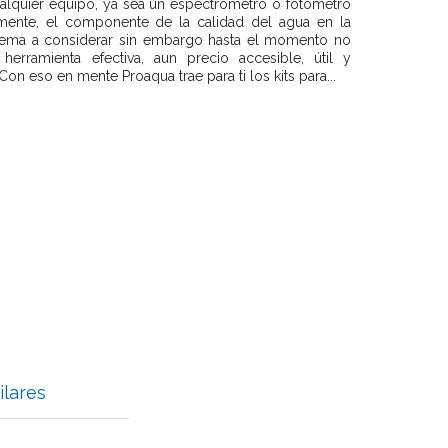
ualquier equipo, ya sea un espectrómetro o fotómetro
mente, el componente de la calidad del agua en la
 tema a considerar sin embargo hasta el momento no
erramienta efectiva, aun precio accesible, útil y
Con eso en mente Proaqua trae para ti los kits para...
ilares