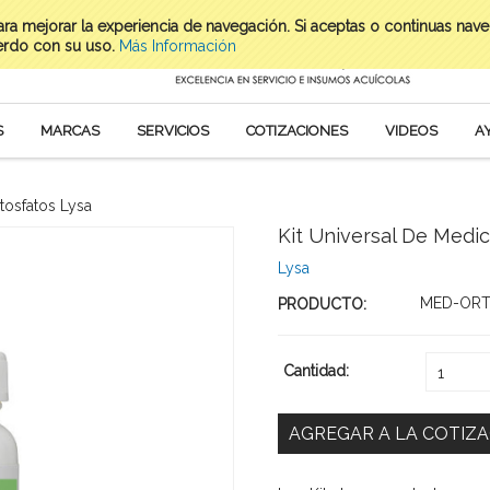
para mejorar la experiencia de navegación. Si aceptas o continuas nav
erdo con su uso.
Más Información
S
MARCAS
SERVICIOS
COTIZACIONES
VIDEOS
A
tosfatos Lysa
Kit Universal De Medi
Lysa
MED-OR
PRODUCTO:
Cantidad:
1