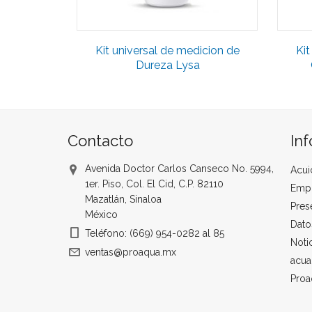
Kit universal de medicion de
Kit
Dureza Lysa
Contacto
In
Avenida Doctor Carlos Canseco No. 5994,
Acui
1er. Piso, Col. El Cid, C.P. 82110
Emp
Mazatlán, Sinaloa
Pres
México
Dato
Teléfono: (669) 954-0282 al 85
Noti
ventas@proaqua.mx
acua
Proa