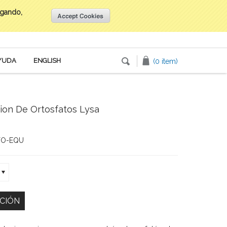
egando,
Inicia tu sesión
o
Crea una cuenta
YUDA
ENGLISH
(0 item)
cion De Ortosfatos Lysa
TO-EQU