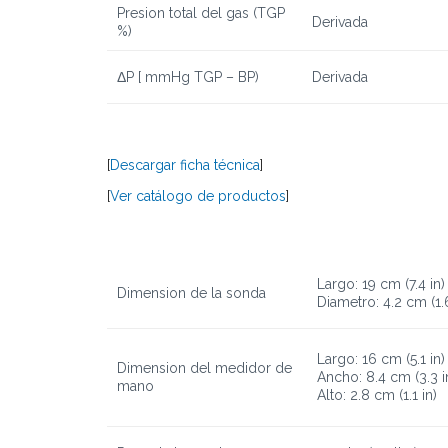
Pres
ion total del gas
(TGP
Derivada
%)
ΔP [ mmHg TGP – BP)
Derivada
[
Descargar ficha técnica
]
[
Ver catálogo de productos
]
Largo: 19 cm (7.4 in)
D
imension
de la sonda
Diametro: 4.2 cm (1.6
Largo: 16 cm (5.1 in)
D
imension
del medidor de
Ancho: 8.4 cm (3.3 i
mano
Alto: 2.8 cm (1.1 in)