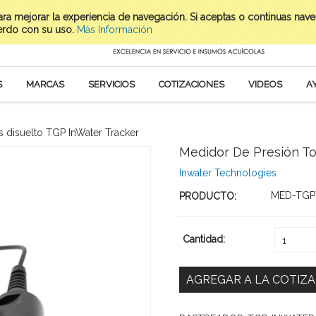
para mejorar la experiencia de navegación. Si aceptas o continuas nav
erdo con su uso.
Más Información
S
MARCAS
SERVICIOS
COTIZACIONES
VIDEOS
A
s disuelto TGP InWater Tracker
Medidor De Presión To
Inwater Technologies
MED-TGP
PRODUCTO:
Cantidad:
1