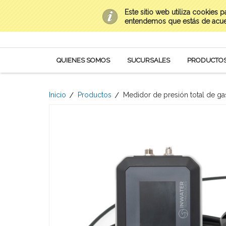
Este sitio web utiliza cookies 
Contacto
(669) 954-0282 al 85
Mi Cuenta
entendemos que estás de acu
QUIENES SOMOS
SUCURSALES
PRODUCTO
Inicio
Productos
Medidor de presión total de ga