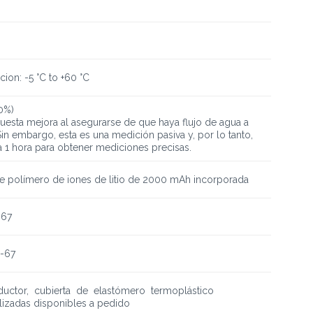
ion: -5 °C to +60 °C
90%)
puesta mejora al asegurarse de que haya flujo de agua a
Sin embargo, esta es una medición pasiva y, por lo tanto,
a 1 hora para obtener mediciones precisas.
de polímero de iones de litio de 2000 mAh incorporada
-67
P-67
ductor, cubierta de elastómero termoplástico
izadas disponibles a pedido