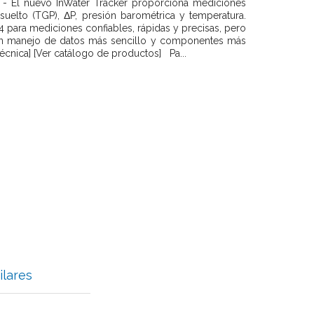
El nuevo InWater Tracker proporciona mediciones
isuelto (TGP), ΔP, presión barométrica y temperatura.
4 para mediciones confiables, rápidas y precisas, pero
un manejo de datos más sencillo y componentes más
écnica] [Ver catálogo de productos] Pa...
ilares