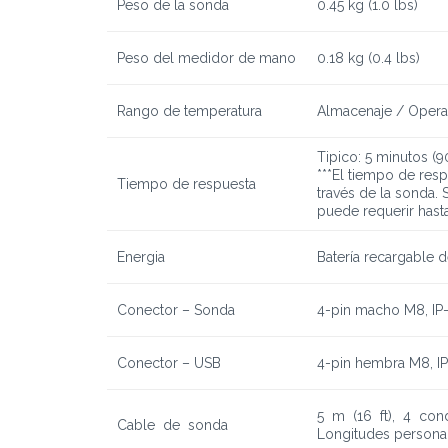
Peso de la sonda
0.45 kg (1.0 lbs)
Peso del medidor de mano
0.18 kg (0.4 lbs)
Rango de temperatura
Almacenaje / Operac
Tipico: 5 minutos (
***El tiempo de res
T
ie
mpo de respuesta
través de la sonda. 
puede requerir hast
Energia
Batería recargable 
Conector –
Sonda
4-pin macho M8, IP
Conector – USB
4-pin hembra M8, I
5 m (16 ft), 4 con
Cable
de sonda
Longitudes personal