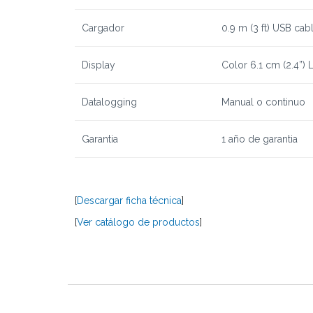
Cargador
0.9 m (3 ft) USB cab
Display
Color 6.1 cm (2.4”)
Datalogging
Manual o continuo
G
arant
ia
1 año de garantia
[
Descargar ficha técnica
]
[
Ver catálogo de productos
]