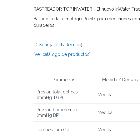
RASTREADOR TGP INWATER - El nuevo InWater Tracker 
Basado en la tecnología Point4 para mediciones con
duraderos.
[
Descargar ficha técnica
]
[
Ver catálogo de productos
]
Parametros
Medida / Derivada
Presion total del gas
Medida
(mmHg TGP)
Presion barometrica
Medida
(mmHg BP)
Temperatur
a
(C)
Medida