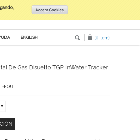
egando,
Inicia tu sesión
o
Crea una cuenta
YUDA
ENGLISH
(0 item)
tal De Gas Disuelto TGP InWater Tracker
T-EQU