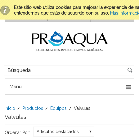
Este sitio web utiliza cookies para mejorar la experiencia de 
entendemos que estás de acuerdo con su uso.
Más Informaci
Menú
Inicio
Productos
Equipos
Valvulas
Valvulas
Artículos destacados
Ordenar Por: