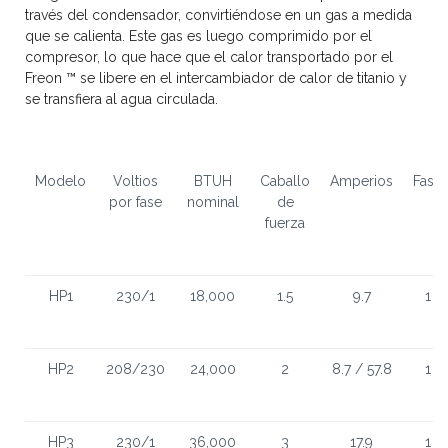
través del condensador, convirtiéndose en un gas a medida
que se calienta. Este gas es luego comprimido por el
compresor, lo que hace que el calor transportado por el
Freon ™ se libere en el intercambiador de calor de titanio y
se transfiera al agua circulada.
Modelo
Voltios
BTUH
Caballo
Amperios
Fase
por fase
nominal
de
fuerza
HP1
230/1
18,000
1.5
9.7
1
HP2
208/230
24,000
2
8.7 / 57.8
1
HP3
230/1
36,000
3
17.9
1