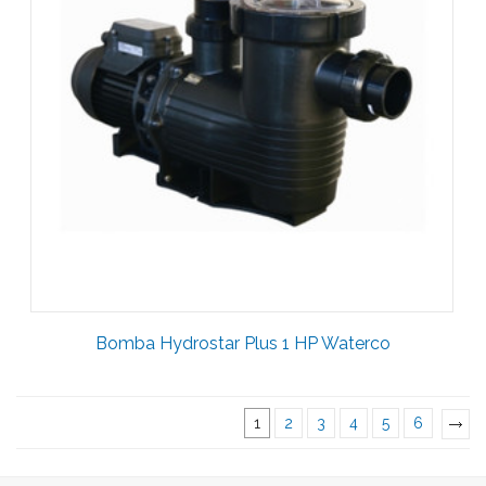
Bomba Hydrostar Plus 1 HP Waterco
1
2
3
4
5
6
»