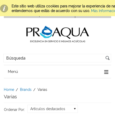
Este sitio web utiliza cookies para mejorar la experiencia de 
entendemos que estás de acuerdo con su uso.
Más Informaci
Menú
Home
Brands
Varias
Varias
Artículos destacados
Ordenar Por: