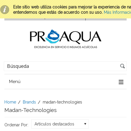
Este sitio web utiliza cookies para mejorar la experiencia de 
entendemos que estás de acuerdo con su uso.
Más Informaci
Menú
Home
Brands
madan-technologies
Madan-Technologies
Artículos destacados
Ordenar Por: