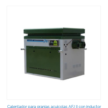
Calentador para granjas acuicolas AFJ II con inductor