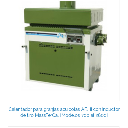
Calentador para granjas acuicolas AFJ II con inductor
de tiro MassTerCal [Modelos 700 al 2800]