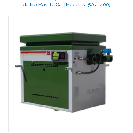
de tiro MassTerCal [Modelos 150 al 400]