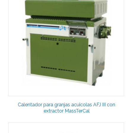
Calentador para granjas acuicolas AFJ III con
extractor MassTerCal