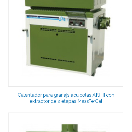
Calentador para granajs acuicolas AFJ III con
extractor de 2 etapas MassTerCal