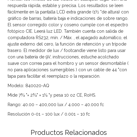
respuesta rápida, estable y precisa. Los resultados se leen
fácilmente en la pantalla LCD extra grande (1½ "de altura) con
gráfico de barras, batería baja e indicaciones de sobre rango.
El sensor corregido color y coseno cumple con el espectro
fotópico CIE. Leerá luz LED. También cuenta con salida de
computadora RS232, mín. / Máx. , el apagado automático, el
ajuste externo del cero, la función de retención y un trípode
trasero. El medidor de lux / footcandle viene listo para usar
con una batería de 9V, instrucciones, estuche acolchado
suave con correa para el hombro y un sensor desmontable (
no para aplicaciones sumergibles ) con un cable de 44 "con
tapa para facilitar el reemplazo o la reparación.
Modelo: 840020-AQ
Mide 7¾ "× 2¾" × 1¼ "y pesa 10 oz CE, RoHS.
Rango: 40.00 – 400,000 lux / 4.000 – 40.000 fc
Resolución 0-01 – 100 lux / 0.001 – 10 fc
Productos Relacionados