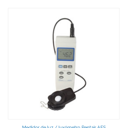
Medidor de luz / luxómetro Pentair AES