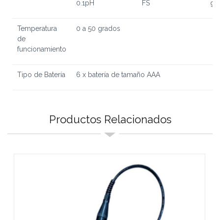
0.1pH
FS
gr
Temperatura
0 a 50 grados
de
funcionamiento
Tipo de Batería
6 x batería de tamaño AAA
Productos Relacionados