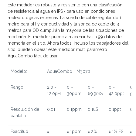
Este medidor es robusto y resistente con una clasificación
de resistencia al agua en IP67 para uso en condiciones
meteorológicas extremas. La sonda de cable regular de 1
metro para pH y conductividad y la sonda de cable de 3
metros para OD cumplirán la mayoría de las situaciones de
medición. El medidor puede almacenar hasta 99 datos de
memoria en el sitio. Ahora todos, incluso los trabajadores del
sitio, pueden operar este medidor multi parámetro
AquaCombo fácil de usar.
Modelo:
AquaCombo HM3070
Rango
2.0 ~
0 ~
0 ~
0 ~
0 
12.0pH
30ppm
69.9mS
42.0ppt
gr
Resolución de
0.01
0.1ppm
0.1uS
0.1ppt
0.
pantalla
Exactitud
±
± 1ppm
± 2%
± 1% FS
± 0