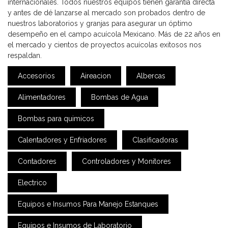
internacionales. Todos nuestros equipos tienen garantía directa
y antes de dé lanzarse al mercado son probados dentro de
nuestros laboratorios y granjas para asegurar un óptimo
desempeño en el campo acuícola Mexicano. Más de 22 años en
el mercado y cientos de proyectos acuícolas exitosos nos
respaldan.
Accesorios
Aireacion
Albercas
Alimentadores
Bombas de Agua
Bombas para quimicos
Calentadores y Enfriadores
Clasificadoras
Contadores
Controladores y Monitores
Electrico
Equipos e Insumos Para Manejo Estanques
Equipos e Insumos de Laboratorio