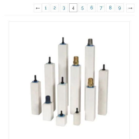
1
2
3
4
5
6
7
8
9
«
Previous
»