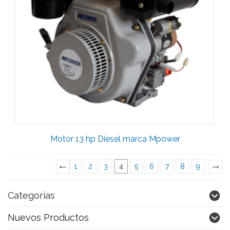
Motor 13 hp Diesel marca Mpower
1
2
3
4
5
6
7
8
9
«
Previous
»
Categorías
Nuevos Productos