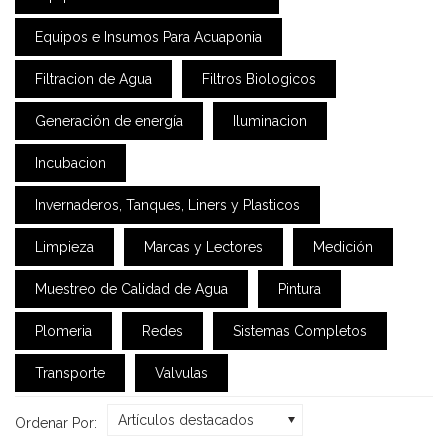
Equipos e Insumos Para Acuaponia
Filtracion de Agua
Filtros Biologicos
Generación de energía
Iluminacion
Incubacion
Invernaderos, Tanques, Liners y Plasticos
Limpieza
Marcas y Lectores
Medición
Muestreo de Calidad de Agua
Pintura
Plomeria
Redes
Sistemas Completos
Transporte
Valvulas
Artículos destacados
Ordenar Por: