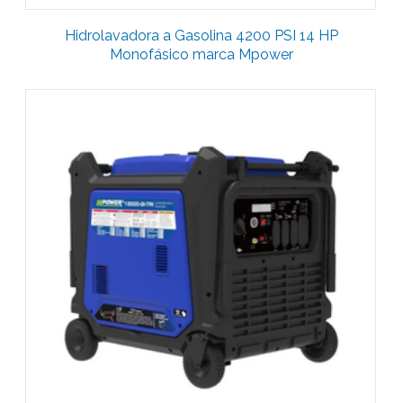
Hidrolavadora a Gasolina 4200 PSI 14 HP
Monofásico marca Mpower