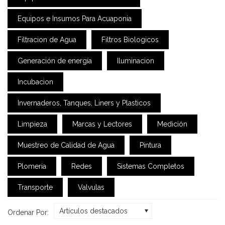
Equipos e Insumos Para Acuaponia
Filtracion de Agua
Filtros Biologicos
Generación de energía
Iluminacion
Incubacion
Invernaderos, Tanques, Liners y Plasticos
Limpieza
Marcas y Lectores
Medición
Muestreo de Calidad de Agua
Pintura
Plomeria
Redes
Sistemas Completos
Transporte
Valvulas
Artículos destacados
Ordenar Por: