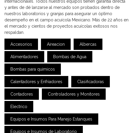
internacionales. Todos nuestros equipos tienen garantía directa
y antes de dé lanzarse al mercado son probados dentro de
nuestros laboratorios y granjas para asegurar un óptimo
desempeño en el campo acuícola Mexicano. Más de 22 años en
el mercado y cientos de proyectos acuícolas exitosos nos
respaldan.
Accesorios
Aireacion
Albercas
Alimentadores
Bombas de Agua
Bombas para quimicos
Calentadores y Enfriadores
Clasificadoras
Contadores
Controladores y Monitores
Electrico
Equipos e Insumos Para Manejo Estanques
Equipos e Insumos de Laboratorio