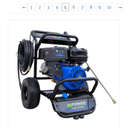
1
2
3
4
5
6
7
8
9
10
«
Previous
»